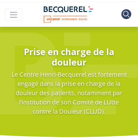
Skip to main content
Centre Henri B
Prise en charge de la
douleur
Le Centre Henri-Becquerel est fortement
engagé dans la prise en charge de la
douleur des patients, notamment par
l’institution de son Comité de LUtte
contre la Douleur (CLUD).