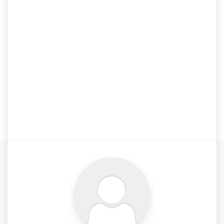
À propos
Etablissement de Santé Privé d’Intérêt Collectif (ESPIC), à
but non lucratif, qui
ne pratique ni activité libérale, ni
dépassement d’honoraires
.