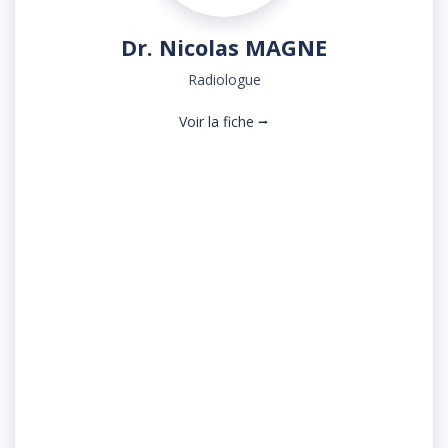
Dr. Nicolas MAGNE
Radiologue
Contact
Voir la fiche ⭢
Rue d’Amiens
CS 11516 – 76038 Rouen Cédex 1
Standard :
02 32 08 22 22