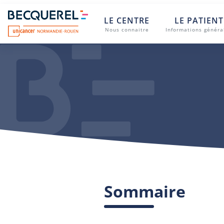
Skip to main content
Centre Henri Becquerel
LE CENTRE
LE PATIENT
Nous connaitre
Informations généra
Sommaire