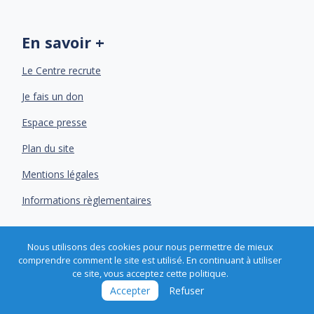
En savoir +
Le Centre recrute
Je fais un don
Espace presse
Plan du site
Mentions légales
Informations règlementaires
Nous utilisons des cookies pour nous permettre de mieux
comprendre comment le site est utilisé. En continuant à utiliser
ce site, vous acceptez cette politique.
Centre Henri Becquerel © 2026 - Chaque jour, agir ensemble pour la vie -
Accepter
Refuser
Réalisation :
Imagospirit